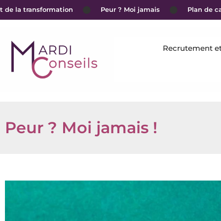
de la transformation
Peur ? Moi jamais
Plan de carr
Recrutement et 
Peur ? Moi jamais !