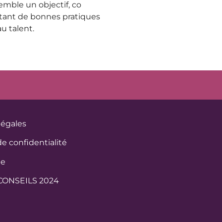
emble un objectif, co
utant de bonnes pratiques
u talent.
légales
de confidentialité
te
CONSEILS 2024